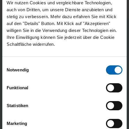
Wir nutzen Cookies und vergleichbare Technologien,
Ein strukturiertes Gespräch mit Ihrem
auch von Dritten, um unsere Dienste anzubieten und
Ansprechpartner bei DHS – klar, verständlich,
stetig zu verbessern. Mehr dazu erfahren Sie mit Klick
relevant.
auf den "Details" Button. Mit Klick auf "Akzeptieren"
Beratung & Kontakt
willigen Sie in die Verwendung dieser Technologien ein.
Ihre Einwilligung können Sie jederzeit über die Cookie
Als ungebundener Versicherungsmakler beraten wir
Schaltfläche widerrufen.
Sie umfassend und individuell. Wir betreuen
Gewerbe- und Industrieunternehmen aus den
unterschiedlichsten Branchen. Profitieren auch Sie
Einwilligungsauswahl
von unserer jahrzehntelangen Erfahrung sowie dem
Notwendig
Expertenwissen unserer Mitarbeiter. Sprechen Sie
uns gerne an – per E-Mail, per Telefon oder
Funktional
persönlich.
Beratungstermin vereinbaren
Statistiken
Marketing