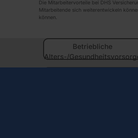
Die Mitarbeitervorteile bei DHS Versicher
Mitarbeitende sich weiterentwickeln könne
können.
Betriebliche
Alters-/Gesundheits­vorsorg
Bildschirm­arbeitsplatzbrill
Jobrad
Mitarbeiter werben