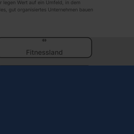
r legen Wert auf ein Umfeld, in dem
les, gut organisiertes Unternehmen bauen
Fitnessland
JobAbo
Mitarbeiterrabatte
Teilhabe am