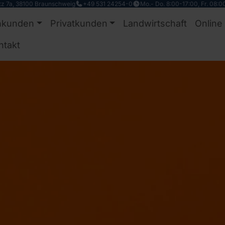
tz 7a, 38100 Braunschweig
+49 531 24254-0
Mo.- Do. 8:00-17:00, Fr. 08:0
nkunden
Privatkunden
Landwirtschaft
Online
ntakt