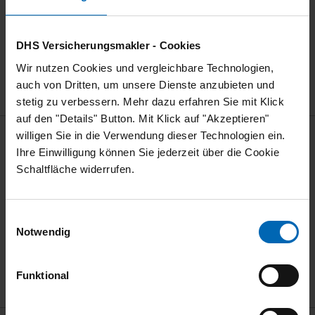
DHS Versicherungsmakler - Cookies
Wir nutzen Cookies und vergleichbare Technologien,
auch von Dritten, um unsere Dienste anzubieten und
stetig zu verbessern. Mehr dazu erfahren Sie mit Klick
auf den "Details" Button. Mit Klick auf "Akzeptieren"
Unsere Werte verbinden Stabilität mit Zukunft,
willigen Sie in die Verwendung dieser Technologien ein.
Kompetenz mit Menschlichkeit und
Ihre Einwilligung können Sie jederzeit über die Cookie
klare Entscheidungen mit echter Partnerschaft.
Schaltfläche widerrufen.
Einwilligungsauswahl
Verlässlichkeit
,
Professionalität
,
Kundenfokus
und
Notwendig
Innovationsgeist
- getragen von einem starken
Miteinander
- sind das Fundament unseres
Funktional
gemeinsamen Erfolgs.