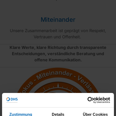
Miteinander
Unsere Zusammenarbeit ist geprägt von Respekt,
Vertrauen und Offenheit.
Klare Werte, klare Richtung durch transparente
Entscheidungen, verständliche Beratung und
offene Kommunikation.
Zustimmung
Details
Über Cookies