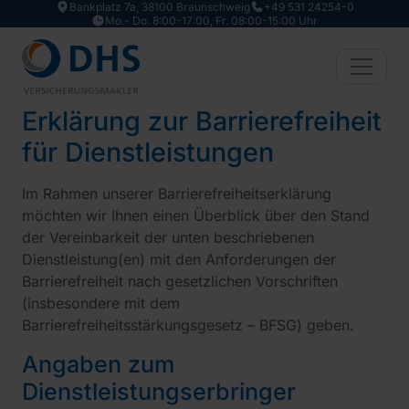
Bankplatz 7a, 38100 Braunschweig
+49 531 24254-0
Zum Hauptinhalt springen
Mo.- Do. 8:00-17:00, Fr. 08:00-15:00 Uhr
Erklärung zur Barrierefreiheit
für Dienstleistungen
Im Rahmen unserer Barrierefreiheitserklärung
möchten wir Ihnen einen Überblick über den Stand
der Vereinbarkeit der unten beschriebenen
Dienstleistung(en) mit den Anforderungen der
Barrierefreiheit nach gesetzlichen Vorschriften
(insbesondere mit dem
Barrierefreiheitsstärkungsgesetz – BFSG) geben.
Angaben zum
Dienstleistungserbringer