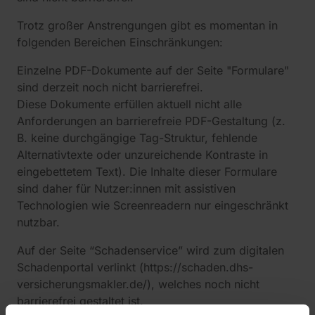
Trotz großer Anstrengungen gibt es momentan in
folgenden Bereichen Einschränkungen:
Einzelne PDF-Dokumente auf der Seite "Formulare"
sind derzeit noch nicht barrierefrei.
Diese Dokumente erfüllen aktuell nicht alle
Anforderungen an barrierefreie PDF-Gestaltung (z.
B. keine durchgängige Tag-Struktur, fehlende
Alternativtexte oder unzureichende Kontraste in
eingebettetem Text). Die Inhalte dieser Formulare
sind daher für Nutzer:innen mit assistiven
Technologien wie Screenreadern nur eingeschränkt
nutzbar.
Auf der Seite “Schadenservice” wird zum digitalen
Schadenportal verlinkt (https://schaden.dhs-
versicherungsmakler.de/), welches noch nicht
barrierefrei gestaltet ist.