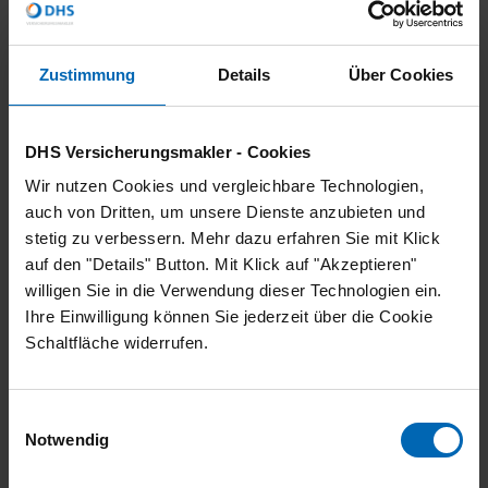
Auf der Seite “Kundenzufriedenheitsanalyse” wird
zur digitalen Umfrage verlinkt (
https://dhs-
versicherungsmakler.de/online-
Zustimmung
Details
Über Cookies
services/kundenzufriedenheitsanalyse
), welche noch
nicht barrierefrei gestaltet ist.
DHS Versicherungsmakler - Cookies
Auf der Seite “Termin buchen” und auf
Wir nutzen Cookies und vergleichbare Technologien,
verschiedenen Unterseiten wird auf ein
auch von Dritten, um unsere Dienste anzubieten und
Terminbuchungs-Portal verlinkt (https://service.dhs-
stetig zu verbessern. Mehr dazu erfahren Sie mit Klick
versicherungsmakler.de/beratungswunsch), welches
auf den "Details" Button. Mit Klick auf "Akzeptieren"
noch nicht barrierefrei gestaltet ist.
willigen Sie in die Verwendung dieser Technologien ein.
Ihre Einwilligung können Sie jederzeit über die Cookie
Geplante Verbesserungen
Schaltfläche widerrufen.
Die verantwortlichen Stellen sind sich der genannten
Probleme bewusst und arbeiten bereits an deren
Behebung.
Einwilligungsauswahl
Notwendig
Nicht barrierefreie Teile der
Dienstleistung - Umsetzungsfristen