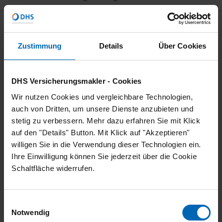
Qualität und Verlässlichkeit
Unsere Arbeit basiert auf fachlicher Tiefe, klaren
Zustimmung
Details
Über Cookies
Prozessen und einem hohen Qualitätsanspruch. Wir
setzen auf
langfristige, stabile Partnerschaften – mit unseren
DHS Versicherungsmakler - Cookies
Kunden ebenso wie mit Versicherern.
Wir nutzen Cookies und vergleichbare Technologien,
Als Mitglied im Bundesverband Deutscher
auch von Dritten, um unsere Dienste anzubieten und
Versicherungsmakler (BDVM e. V.) sowie als Partner
stetig zu verbessern. Mehr dazu erfahren Sie mit Klick
der VEMA eG erfüllen
auf den "Details" Button. Mit Klick auf "Akzeptieren"
wir hohe Qualitätsstandards und profitieren von
willigen Sie in die Verwendung dieser Technologien ein.
gebündeltem Marktwissen sowie optimierten
Ihre Einwilligung können Sie jederzeit über die Cookie
Lösungen.
Schaltfläche widerrufen.
Unser starkes Netzwerk - Ihr Vorteil
Einwilligungsauswahl
Notwendig
Ein wesentlicher Bestandteil unserer