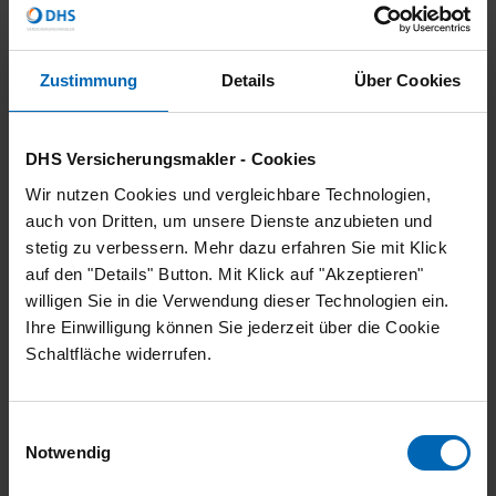
Unterlagen schnell und unkompliziert
online finden.
Schäden melden & einsehen:
Zustimmung
Details
Über Cookies
Schadenfälle direkt online melden und
jederzeit den aktuellen Status verfolgen.
Weitere Services:
Profitieren Sie von
DHS Versicherungsmakler - Cookies
vielen nützlichen Informationen und
Wir nutzen Cookies und vergleichbare Technologien,
digitalen Services rund um Ihre
auch von Dritten, um unsere Dienste anzubieten und
Versicherungen.
stetig zu verbessern. Mehr dazu erfahren Sie mit Klick
Die Freischaltung Ihrer persönlichen
auf den "Details" Button. Mit Klick auf "Akzeptieren"
willigen Sie in die Verwendung dieser Technologien ein.
Kundencloud können Sie ganz
Ihre Einwilligung können Sie jederzeit über die Cookie
einfach bei Ihrem Berater
Schaltfläche widerrufen.
beantragen.
Machen Sie den nächsten Schritt in die digitale
Einwilligungsauswahl
Zukunft und genießen Sie den Komfort unserer
Notwendig
Kundencloud!