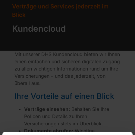
Verträge und Services jederzeit im
Blick
Kundencloud
Mit unserer DHS Kundencloud bieten wir Ihnen
einen einfachen und sicheren digitalen Zugang
zu allen wichtigen Informationen rund um Ihre
Versicherungen – und das jederzeit, von
überall aus.
Ihre Vorteile auf einen Blick
Verträge einsehen:
Behalten Sie Ihre
Policen und Details zu Ihren
Versicherungen stets im Überblick.
Dokumente abrufen:
Wichtige