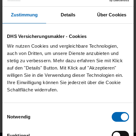
wertvolle Impulse für Verbesserungen zu
erhalten,
Zustimmung
Details
Über Cookies
unseren Service gezielt
weiterzuentwickeln – für Sie und alle
unsere Kundinnen und Kunden.
DHS Versicherungsmakler - Cookies
Wir nutzen Cookies und vergleichbare Technologien,
Ihre Rückmeldungen sind für uns von
auch von Dritten, um unsere Dienste anzubieten und
unschätzbarem Wert, denn nur so können wir
stetig zu verbessern. Mehr dazu erfahren Sie mit Klick
sicherstellen, dass wir auch in Zukunft die
auf den "Details" Button. Mit Klick auf "Akzeptieren"
bestmögliche Beratung und Betreuung bieten.
willigen Sie in die Verwendung dieser Technologien ein.
Klicken Sie einfach auf den folgenden Link,
Ihre Einwilligung können Sie jederzeit über die Cookie
um zur Umfrage zu gelangen:
Schaltfläche widerrufen.
https://service.dhs-
versicherungsmakler.de/kundenzufriedenheit
Einwilligungsauswahl
Wir danken Ihnen herzlich für Ihre
Notwendig
Unterstützung und Ihr Vertrauen!
Ihr Team von DHS Versicherungsmakler
Funktional