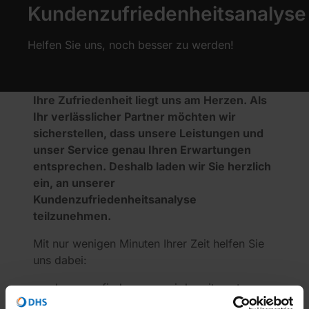
Kundenzufriedenheitsanalyse
Helfen Sie uns, noch besser zu werden!
Ihre Zufriedenheit liegt uns am Herzen. Als
Ihr verlässlicher Partner möchten wir
sicherstellen, dass unsere Leistungen und
unser Service genau Ihren Erwartungen
entsprechen. Deshalb laden wir Sie herzlich
ein, an unserer
Kundenzufriedenheitsanalyse
teilzunehmen.
Mit nur wenigen Minuten Ihrer Zeit helfen Sie
uns dabei:
herauszufinden, was wir bereits gut
machen,