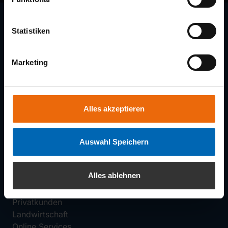
Statistiken
Marketing
DHS Versicherungsmakler GmbH & Co. KG
Öffnungszeiten (Haus der Versicherungen)
Alles akzeptieren
Mo. bis Do. 08:00–17:00 Uhr
Fr. 08:00–15:00 Uhr
Auswahl Speichern
Menü
Alles ablehnen
DHS
Firmenkunden
Privatkunden
Landwirtschaft
Online Services