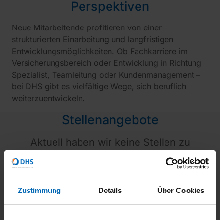
Perspektiven
Neue Mitarbeitende profitieren von einer
strukturierten Einarbeitung und langfristigen
Entwicklungsmöglichkeiten. Ob Fachkarriere im
Versicherungsbereich oder Entwicklung in Richtung
Spezialist, Teamleitung oder Kundenmanagement –
bei DHS gibt es vielfältige Wege, sich beruflich
weiterzuentwickeln.
Stellenangebote
Aktuell haben wir keine Stellen zu
besetzen, freuen uns aber über eine
Initiativbewerbung
Zustimmung
Details
Über Cookies
inklusive Gehaltsvorstellung und