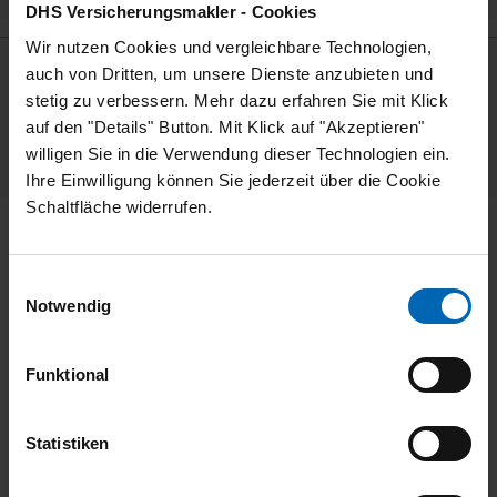
frühestmöglichen Starttermin.
DHS Versicherungsmakler - Cookies
Wir nutzen Cookies und vergleichbare Technologien,
Die Zugehörigkeit zur
BRAWO GROUP
verbindet
auch von Dritten, um unsere Dienste anzubieten und
die Vorteile eines spezialisierten
stetig zu verbessern. Mehr dazu erfahren Sie mit Klick
Versicherungsmaklers mit den Perspektiven einer
auf den "Details" Button. Mit Klick auf "Akzeptieren"
starken Unternehmensgruppe – von langfristiger
willigen Sie in die Verwendung dieser Technologien ein.
Sicherheit bis zu vielfältigen Entwicklungs- und
Ihre Einwilligung können Sie jederzeit über die Cookie
Karrieremöglichkeiten.
Schaltfläche widerrufen.
Alle Mitarbeitervorteile im
Überblick
Einwilligungsauswahl
Notwendig
Mitarbeiter von DHS Versicherungsmakler kommen
in den Genuss vieler exklusiver Mitarbeitervorteile.
Hier ist eine Übersicht unserer Angebote:
Funktional
Mitarbeitervorteile
Statistiken