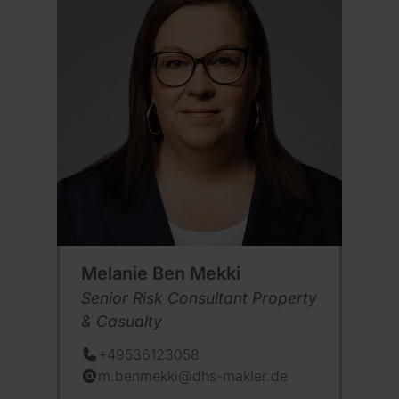
Melanie Ben Mekki
Position:
Senior Risk Consultant Property
& Casualty
+49536123058
Telefon:
m.benmekki@dhs-makler.de
E-Mail: