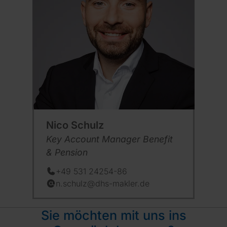
Nico Schulz
Position:
Key Account Manager Benefit
& Pension
+49 531 24254-86
Telefon:
n.schulz@dhs-makler.de
E-Mail:
Sie möchten mit uns ins