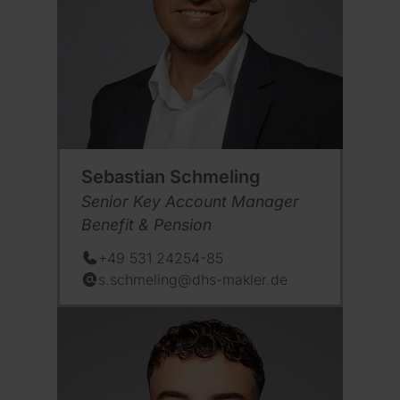
Sebastian Schmeling
Position:
Senior Key Account Manager
Benefit & Pension
+49 531 24254-85
Telefon:
s.schmeling@dhs-makler.de
E-Mail: