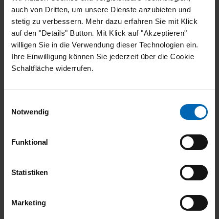
Casualty
auch von Dritten, um unsere Dienste anzubieten und
stetig zu verbessern. Mehr dazu erfahren Sie mit Klick
+49 5361 23058
Telefon:
auf den "Details" Button. Mit Klick auf "Akzeptieren"
r.mischke@dhs-makler.de
E-Mail:
willigen Sie in die Verwendung dieser Technologien ein.
Ihre Einwilligung können Sie jederzeit über die Cookie
Schaltfläche widerrufen.
Einwilligungsauswahl
Notwendig
Funktional
Statistiken
Marketing