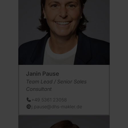
Janin Pause
Position:
Team Lead / Senior Sales
Consultant
+49 5361 23058
Telefon:
j.pause@dhs-makler.de
E-Mail: