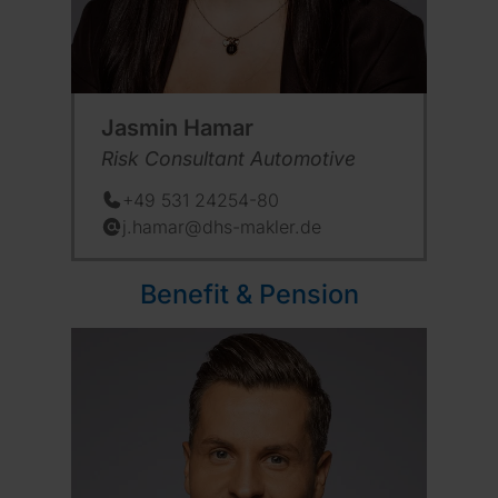
Jasmin Hamar
Position:
Risk Consultant Automotive
+49 531 24254-80
Telefon:
j.hamar@dhs-makler.de
E-Mail:
Benefit & Pension